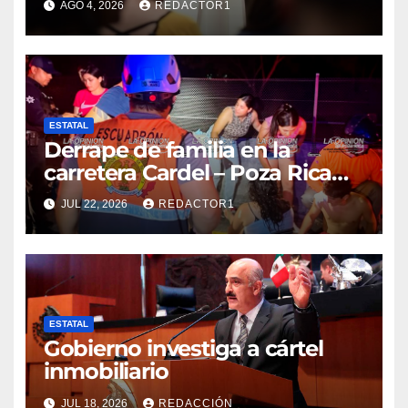
AGO 4, 2026
REDACTOR1
ESTATAL
Derrape de familia en la
carretera Cardel – Poza Rica
reaviva críticas por tardanza
JUL 22, 2026
REDACTOR1
de ambulancia municipal
ESTATAL
Gobierno investiga a cártel
inmobiliario
JUL 18, 2026
REDACCIÓN