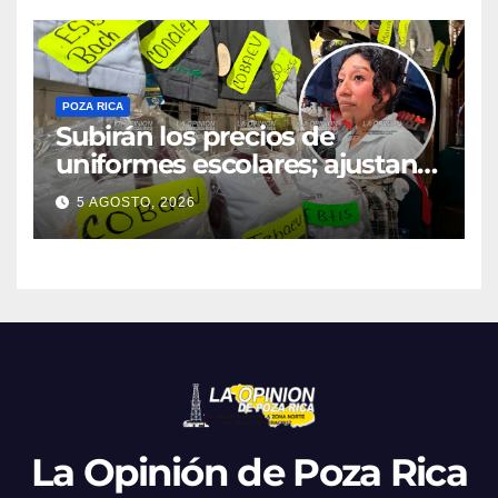
POZA RICA
Subirán los precios de
uniformes escolares; ajustan
promociones
5 AGOSTO, 2026
La Opinión de Poza Rica