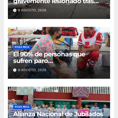
gravemente lesionado tras
choque en la colonia Ricardo
8 AGOSTO, 2026
Flores Magón
POZA RICA
El 90% de personas que
sufren paro
cardiorrespiratorio mueren
8 AGOSTO, 2026
POZA RICA
Alianza Nacional de Jubilados