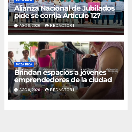
POZA RICA
Alianza Nacional de Jubilados
pide se corrija Articulo 127
AGO 8, 2026
REDACTOR1
POZA RICA
Brindan espacios a jóvenes
emprendedores de la ciudad
AGO 8, 2026
REDACTOR1