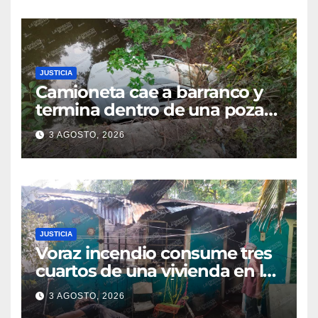
seguridad
JUSTICIA
Camioneta cae a barranco y
termina dentro de una poza
en Coatzintla; conductor sale
3 AGOSTO, 2026
con golpes leves
JUSTICIA
Voraz incendio consume tres
cuartos de una vivienda en la
colonia Manuel Ávila
3 AGOSTO, 2026
Camacho