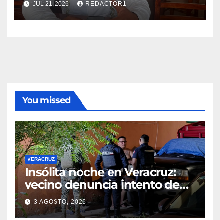
JUL 21, 2026
REDACTOR1
You missed
VERACRUZ
Insólita noche en Veracruz:
vecino denuncia intento de
cateo tras viralizar video
3 AGOSTO, 2026
captado por cámaras de