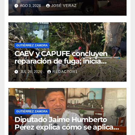
de Gutiérrez Zamora
AGO 3, 2026
JOSÉ VERAZ
GUTIÉRREZ ZAMORA
CAEV y CAPUFE concluyen
reparación de fuga; inicia
restablecimiento gradual del
JUL 26, 2026
REDACTOR1
servicio de agua en Gutiérrez
Zamora
GUTIÉRREZ ZAMORA
Diputado Jaime Humberto
Pérez explica cómo se aplicará
la tarifa cero de CFE