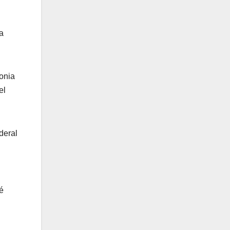
a
onia
el
deral
é