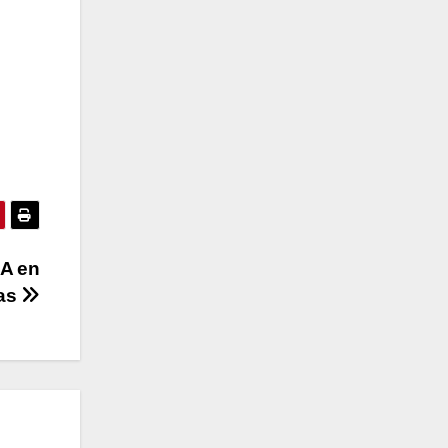
IA en
as