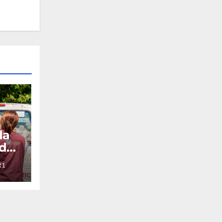
da
del
R1