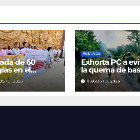
POZA RICA
ada de 60
Exhorta PC a evi
gías en el
la quema de bas
ital General
ante el riesgo d
OSTO, 2026
4 AGOSTO, 2026
incendios