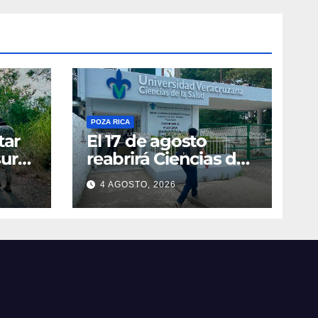
POZA RICA
tar
El 17 de agosto
ura
reabrirá Ciencias de
e
la Salud de UV
4 AGOSTO, 2026