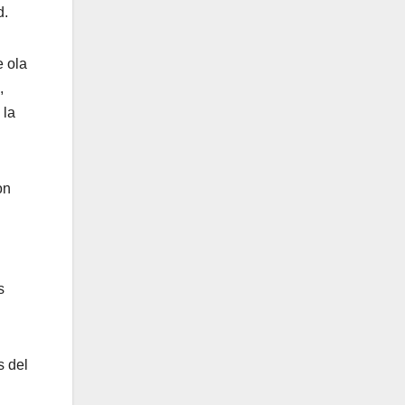
d.
e ola
,
 la
on
s
s del