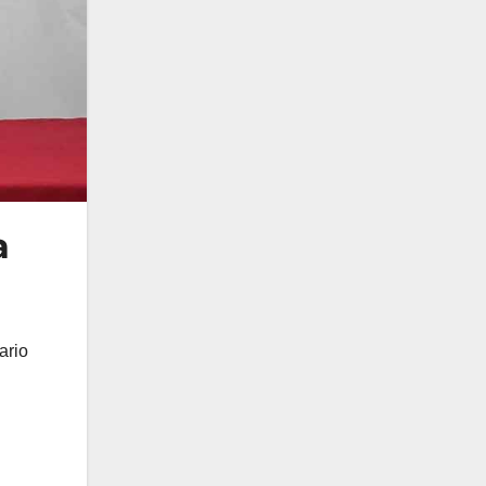
a
ario