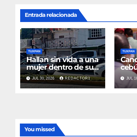
Entrada relacionada
TUXPAN
TUXPAN
Hallan sin vida a una
Canc
mujer dentro de su
cebú
vivienda
toma
JUL 30, 2026
REDACTOR1
JUL 1
Nahl
You missed