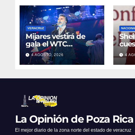
VERACRUZ
NACIONA
Mijares vestirá de
She
gala el WTC
cues
Veracruz con un
mili
4 AGOSTO, 2026
4 AG
monumental show
Gua
sinfónico por sus 10
años de gira
La Opinión de Poza Rica
El mejor diario de la zona norte del estado de veracruz