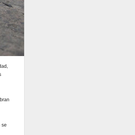
dad,
s
mbran
s se