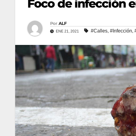
Foco de infección e
Por
ALF
#Calles
,
#Infección
,
ENE 21, 2021