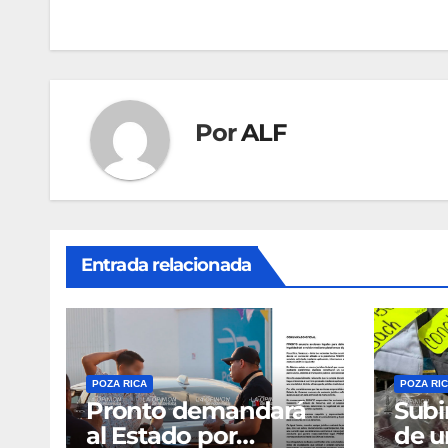
de
entradas
Por
ALF
Entrada relacionada
POZA RICA
POZA RI
Pronto demandará
Subi
al Estado por
de u