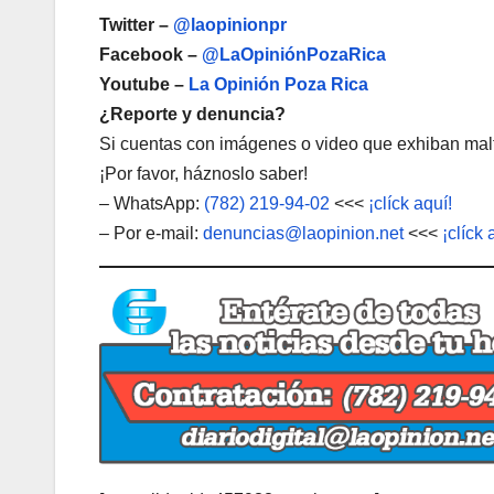
Twitter –
@laopinionpr
Facebook –
@LaOpiniónPozaRica
Youtube –
La Opinión Poza Rica
¿Reporte y denuncia?
Si cuentas con imágenes o video que exhiban malt
¡Por favor, háznoslo saber!
– WhatsApp:
(782) 219-94-02
<<<
¡clíck aquí!
– Por e-mail:
denuncias@laopinion.net
<<<
¡clíck 