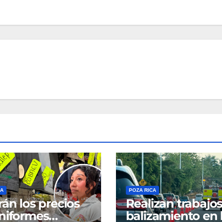
CA
POZA RICA
rán los precios
Realizan trabajo
niformes
balizamiento en 