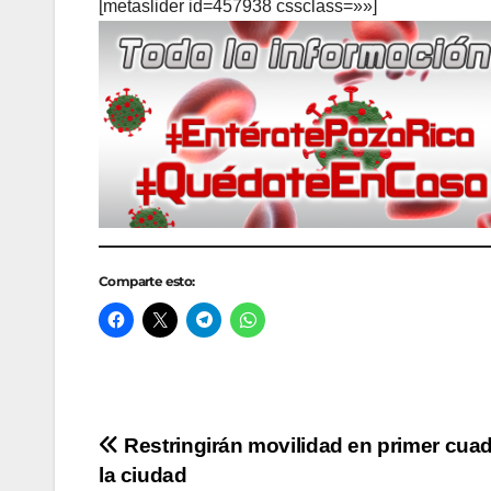
[metaslider id=457938 cssclass=»»]
Comparte esto:
Navegación
Restringirán movilidad en primer cua
la ciudad