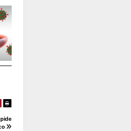
 pide
co