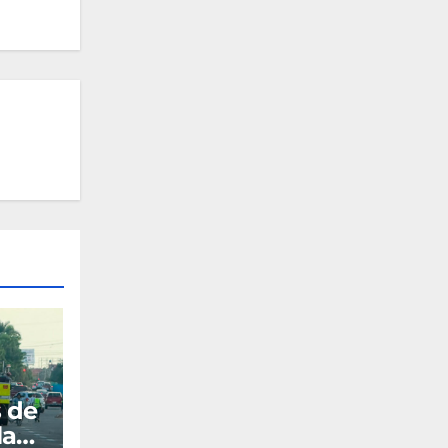
s de
la