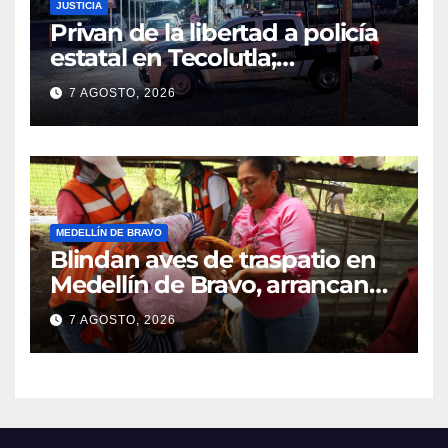
JUSTICIA
Privan de la libertad a policía
estatal en Tecolutla;
despliegan operativo para
7 AGOSTO, 2026
localizarlo
MEDELLÍN DE BRAVO
Blindan aves de traspatio en
Medellín de Bravo, arrancan
vacunación masiva contra el
7 AGOSTO, 2026
Newcastle