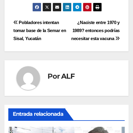
Navegación
Pobladores intentan
¿Naciste entre 1970 y
tomar base de la Semar en
1989? entonces podrías
de
Sisal, Yucatán
necesitar esta vacuna
entradas
Por
ALF
Entrada relacionada