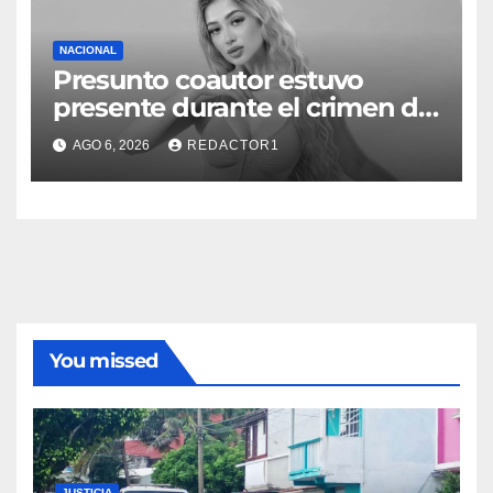
NACIONAL
Presunto coautor estuvo
presente durante el crimen de
Valeria Márquez: Fiscalía
AGO 6, 2026
REDACTOR1
You missed
JUSTICIA