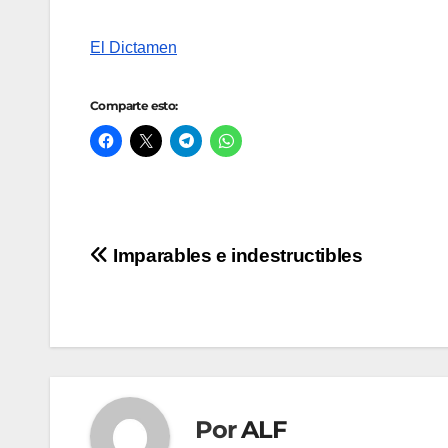
El Dictamen
Comparte esto:
Navegación
Imparables e indestructibles
de
entradas
Por
ALF