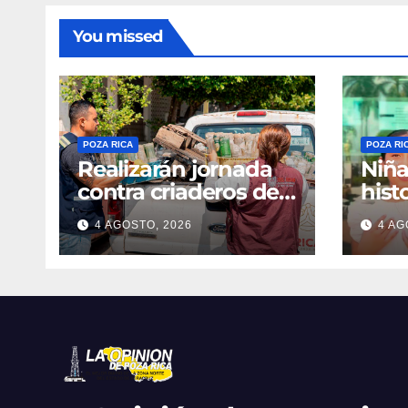
You missed
POZA RICA
POZA RI
Realizarán jornada
Niñ
contra criaderos del
hist
dengue
4 AGOSTO, 2026
4 AG