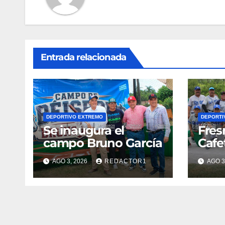
Entrada relacionada
DEPORTIVO EXTREMO
DEPORTI
Se inaugura el
Fres
campo Bruno García
Cafe
AGO 3, 2026
REDACTOR1
AGO 3