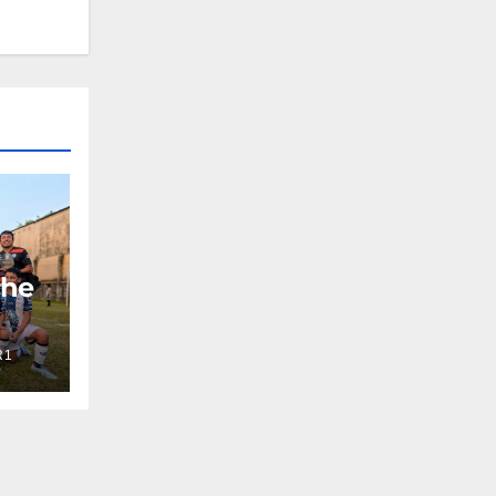
che
R1