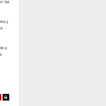
or las
tos y
la
eto a
a