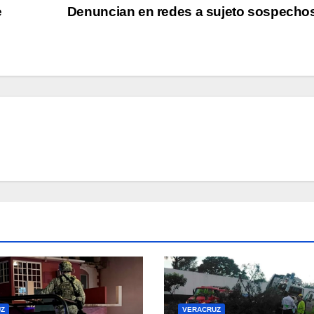
e
Denuncian en redes a sujeto sospech
Z
VERACRUZ