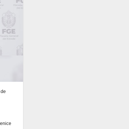
 de
renice