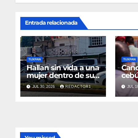
Entrada relacionada
TUXPAN
TUXPAN
Hallan sin vida a una
Canc
mujer dentro de su
cebú
vivienda
toma
JUL 30, 2026
REDACTOR1
JUL 1
Nahl