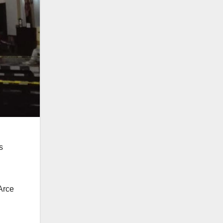
s
Arce