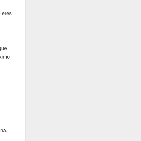
e eres
 que
áximo
ana.