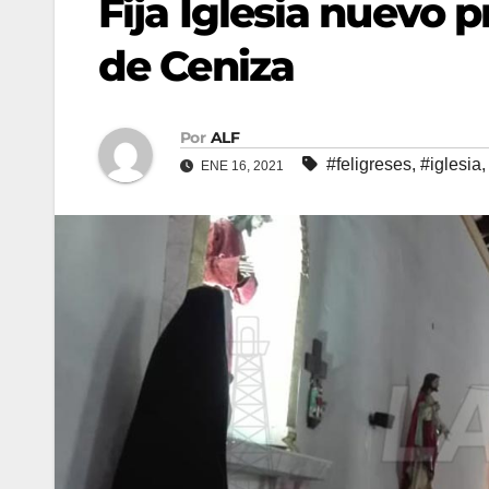
Fija Iglesia nuevo p
de Ceniza
Por
ALF
#feligreses
,
#iglesia
ENE 16, 2021