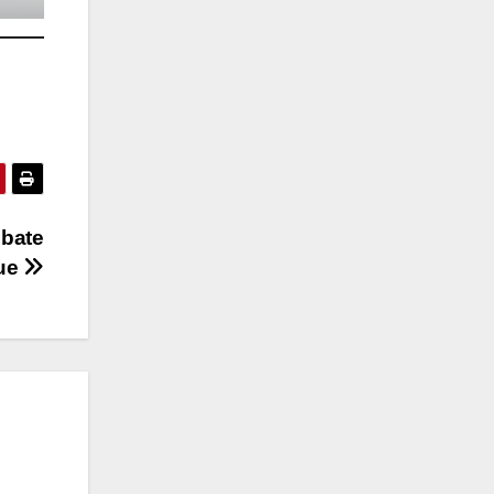
mbate
gue