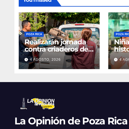
You missed
POZA RICA
POZA RI
Realizarán jornada
Niñ
contra criaderos del
hist
dengue
4 AGOSTO, 2026
4 AG
La Opinión de Poza Rica