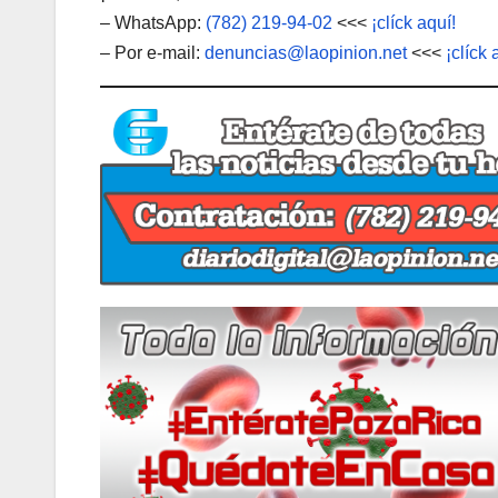
– WhatsApp:
(782) 219-94-02
<<<
¡clíck aquí!
– Por e-mail:
denuncias@laopinion.net
<<<
¡clíck 