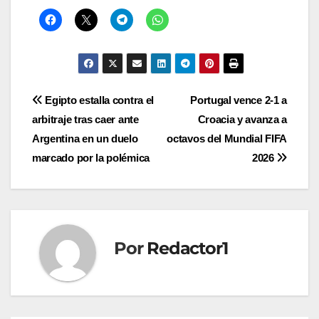
Navegación
Egipto estalla contra el
Portugal vence 2-1 a
arbitraje tras caer ante
Croacia y avanza a
de
Argentina en un duelo
octavos del Mundial FIFA
entradas
marcado por la polémica
2026
Por
Redactor1