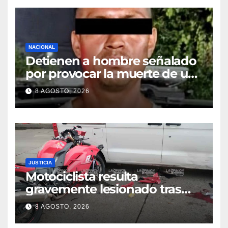
NACIONAL
Detienen a hombre señalado
por provocar la muerte de un
adulto mayor
8 AGOSTO, 2026
JUSTICIA
Motociclista resulta
gravemente lesionado tras
choque en la colonia Ricardo
8 AGOSTO, 2026
Flores Magón