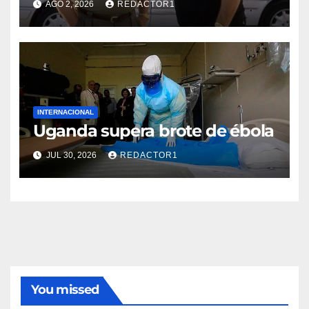
AGO 2, 2026
REDACTOR1
INTERNACIONAL
Uganda supera brote de ébola
JUL 30, 2026
REDACTOR1
You missed