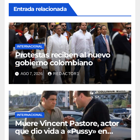
Entrada relacionada
INTERNACIONAL
Protestas reciben al nuevo
gobierno colombiano
AGO 7, 2026
REDACTOR1
INTERNACIONAL
Muere Vincent Pastore, actor
que dio vida a «Pussy» en
«Los Soprano»