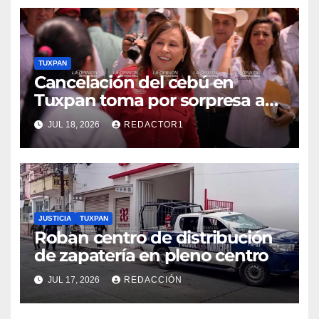
TUXPAN
Cancelación del cebú en
Tuxpan toma por sorpresa a
Nahle
JUL 18, 2026
REDACTOR1
JUSTICIA
TUXPAN
Roban centro de distribución
de zapatería en pleno centro
JUL 17, 2026
REDACCIÓN