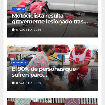
JUSTICIA
Motociclista resulta
gravemente lesionado tras
choque en la colonia Ricardo
8 AGOSTO, 2026
Flores Magón
POZA RICA
El 90% de personas que
sufren paro
cardiorrespiratorio mueren
8 AGOSTO, 2026