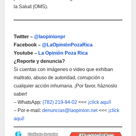
la Salud (OMS).
Twitter –
@laopinionpr
Facebook –
@LaOpiniónPozaRica
Youtube –
La Opinión Poza Rica
¿Reporte y denuncia?
Si cuentas con imágenes o video que exhiban
maltrato, abuso de autoridad, corrupción o
cualquier acción inhumana. ¡Por favor, háznoslo
saber!
– WhatsApp:
(782) 219-94-02
<<<
¡clíck aquí!
– Por e-mail:
denuncias@laopinion.net
<<<
¡clíck
aquí!