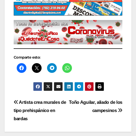
Comparte esto:
Navegación
Artista crea murales de
Toño Aguilar, aliado de los
tipo prehispánico en
campesinos
de
bardas
entradas