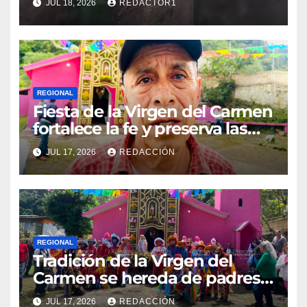
JUL 18, 2026
REDACTOR1
REGIONAL
Fiesta de la Virgen del Carmen
fortalece la fe y preserva las
tradiciones en El Esquilón
JUL 17, 2026
REDACCIÓN
REGIONAL
Tradición de la Virgen del
Carmen se hereda de padres a
hijos en El Esquilón, Jilotepec
JUL 17, 2026
REDACCIÓN