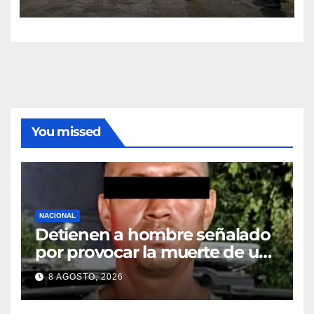
You missed
NACIONAL
Detienen a hombre señalado
por provocar la muerte de un
adulto mayor
8 AGOSTO, 2026