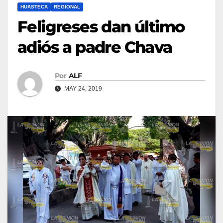
HUASTECA
REGIONAL
Feligreses dan último
adiós a padre Chava
Por
ALF
MAY 24, 2019