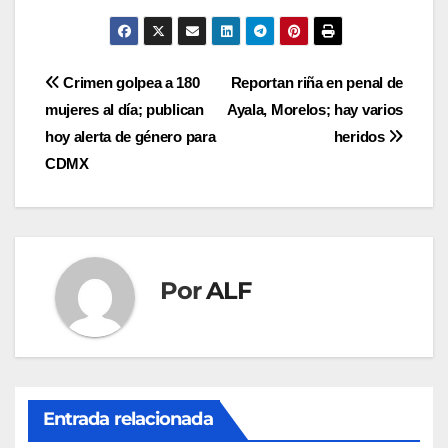
Navegación
Crimen golpea a 180
Reportan riña en penal de
mujeres al día; publican
Ayala, Morelos; hay varios
de
hoy alerta de género para
heridos
entradas
CDMX
Por
ALF
Entrada relacionada