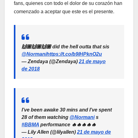
fans, quienes con todo el dolor de su corazón han
comenzado a aceptar que este es el presente.
🙌🏽🙌🏽🙌🏽 did the hell outta that sis
@Normani
https://t.co/b9IHPknO2u
— Zendaya (@Zendaya)
21 de mayo
de 2018
I’ve been awake 30 mins and I’ve spent
28 of them watching
@Normani
s
#BBMA
performance 🔥🔥🔥🔥🔥
— Lily Allen (@lilyallen)
21 de mayo de