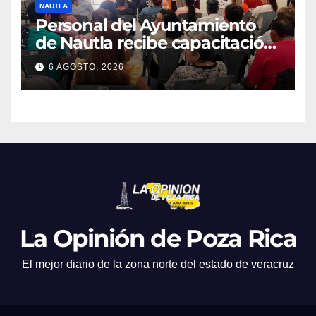
NAUTLA
Personal del Ayuntamiento
de Nautla recibe capacitación
en atención a emergencias
6 AGOSTO, 2026
La Opinión de Poza Rica
El mejor diario de la zona norte del estado de veracruz