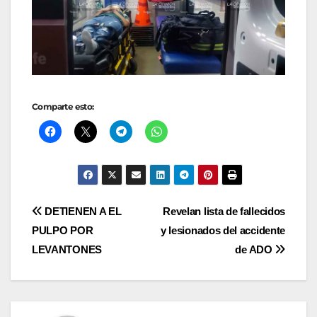
Comparte esto:
Navegación
DETIENEN A EL
Revelan lista de fallecidos
PULPO POR
y lesionados del accidente
de
LEVANTONES
de ADO
entradas