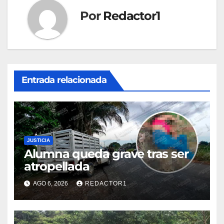
Por
Redactor1
Entrada relacionada
JUSTICIA
Alumna queda grave tras ser
atropellada
AGO 6, 2026
REDACTOR1