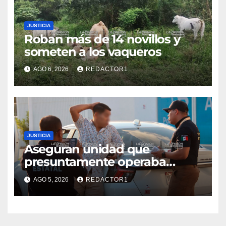
JUSTICIA
Roban más de 14 novillos y
someten a los vaqueros
AGO 6, 2026
REDACTOR1
JUSTICIA
Aseguran unidad que
presuntamente operaba
mediante aplicación digital en
AGO 5, 2026
REDACTOR1
operativo de Transporte
Público