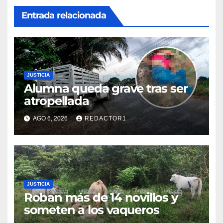
Entrada relacionada
JUSTICIA
Alumna queda grave tras ser
atropellada
AGO 6, 2026
REDACTOR1
JUSTICIA
Roban más de 14 novillos y
someten a los vaqueros