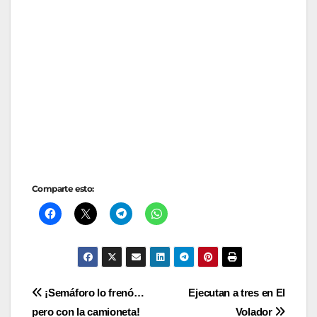
Comparte esto:
Navegación
¡Semáforo lo frenó…
Ejecutan a tres en El
pero con la camioneta!
Volador