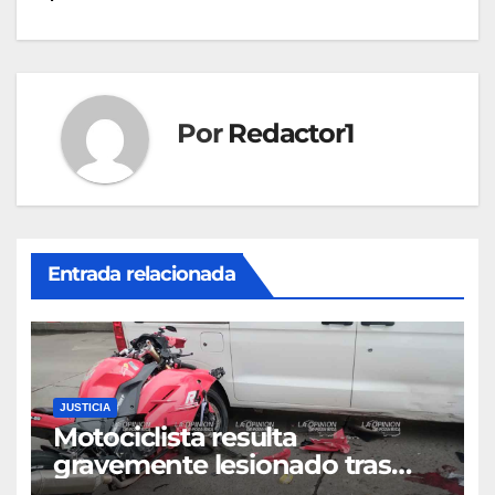
de
entradas
Por
Redactor1
Entrada relacionada
JUSTICIA
Motociclista resulta
gravemente lesionado tras
choque en la colonia Ricardo