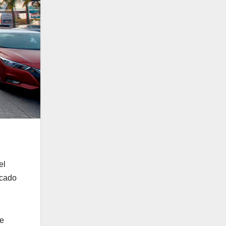
el
icado
de