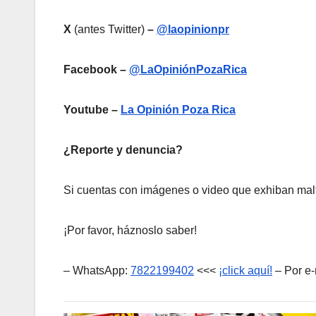
X
(antes Twitter)
–
@laopinionpr
Facebook –
@LaOpiniónPozaRica
Youtube –
La Opinión Poza Rica
¿Reporte y denuncia?
Si cuentas con imágenes o video que exhiban malt
¡Por favor, háznoslo saber!
– WhatsApp:
7822199402
<<<
¡click aquí!
– Por e-