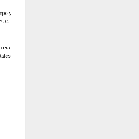
empo y
de 34
a era
tales