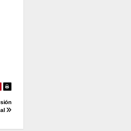
esión
pal