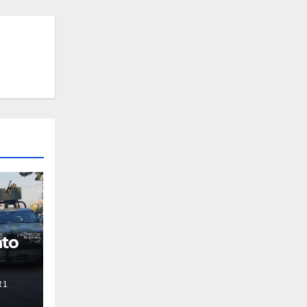
nto
R1