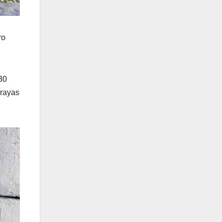
ro
30
 rayas