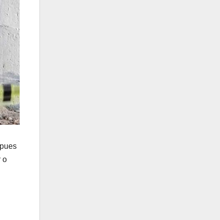
 pues
 o