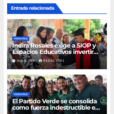
Entrada relacionada
VERACRUZ
Indira Rosales exige a SIOP y
Espacios Educativos invertir
760 millones de pesos en
AGO 6, 2026
REDACTOR1
obras para escuelas de
Veracruz
VERACRUZ
​El Partido Verde se consolida
como fuerza indestructible en
la zona norte de Veracruz