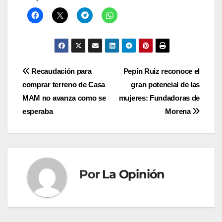
Navegación
Recaudación para
Pepín Ruiz reconoce el
comprar terreno de Casa
gran potencial de las
de
MAM no avanza como se
mujeres: Fundadoras de
entradas
esperaba
Morena
Por
La Opinión