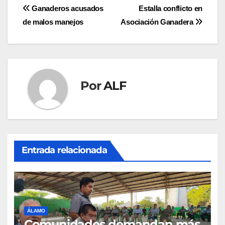
Navegación
Ganaderos acusados
Estalla conflicto en
de malos manejos
Asociación Ganadera
de
entradas
Por
ALF
Entrada relacionada
ÁLAMO
Comunidades demandan más