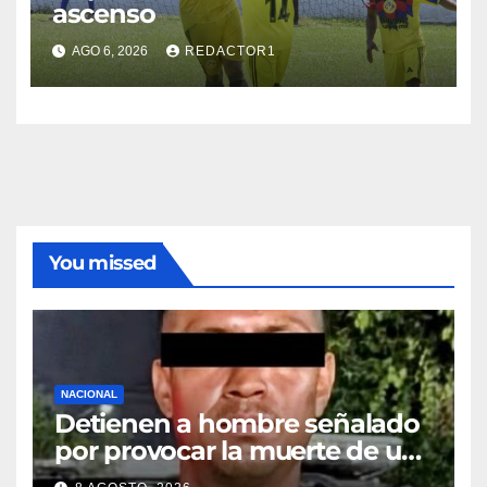
ascenso
AGO 6, 2026
REDACTOR1
You missed
NACIONAL
Detienen a hombre señalado
por provocar la muerte de un
adulto mayor