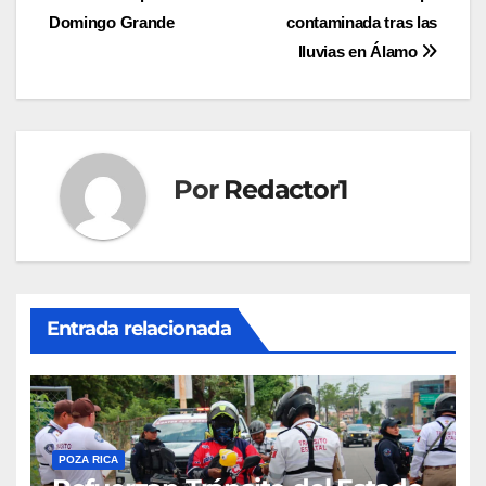
Domingo Grande
contaminada tras las
de
lluvias en Álamo
entradas
Por
Redactor1
Entrada relacionada
POZA RICA