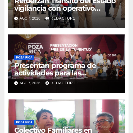
Refuerzan Tránsito del Estado
vigilancia con operativo
sorpresa
AGO 7, 2026
REDACTOR1
POZA RICA
Presentan programa de
actividades para las
juventudes
AGO 7, 2026
REDACTOR1
POZA RICA
Colectivo Familiares en