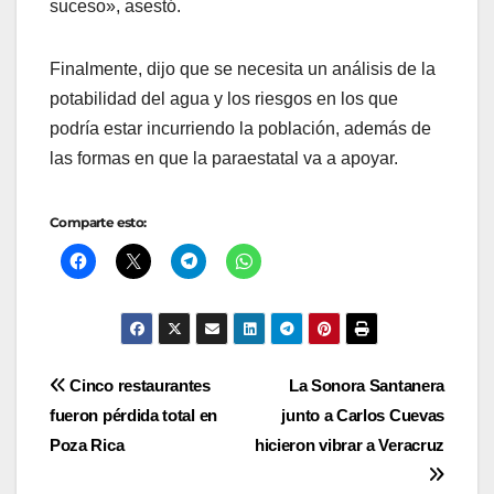
suceso», asestó.
Finalmente, dijo que se necesita un análisis de la
potabilidad del agua y los riesgos en los que
podría estar incurriendo la población, además de
las formas en que la paraestatal va a apoyar.
Comparte esto:
Navegación
Cinco restaurantes
La Sonora Santanera
fueron pérdida total en
junto a Carlos Cuevas
de
Poza Rica
hicieron vibrar a Veracruz
entradas