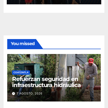
producciones de cine y
televisión
You missed
COATZINTLA
Refuerzan seguridad en
infraestructura hidráulica
7 AGOSTO, 2026