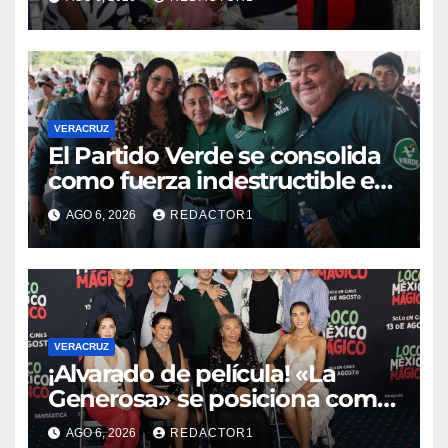
obras para escuelas de
Veracruz
VERACRUZ
​El Partido Verde se consolida
como fuerza indestructible en
la zona norte de Veracruz
AGO 6, 2026
REDACTOR1
VERACRUZ
¡Alvarado de película! «La
Generosa» se posiciona como
escenario ideal para
AGO 6, 2026
REDACTOR1