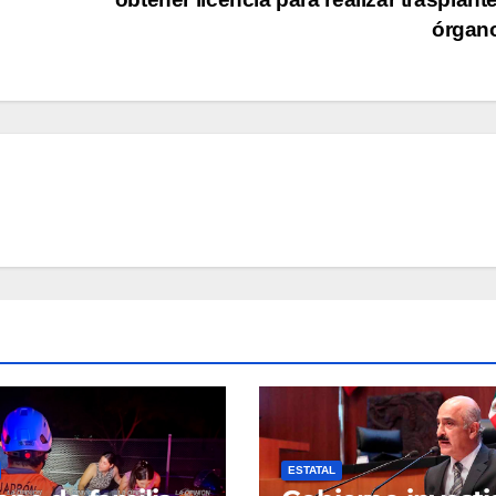
órgan
ESTATAL