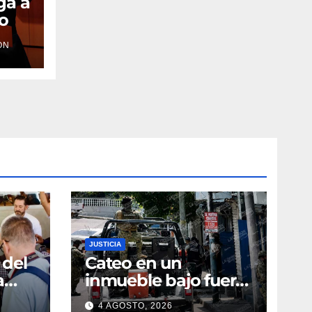
ga a
io
ÓN
JUSTICIA
 del
Cateo en un
a
inmueble bajo fuerte
operativo
4 AGOSTO, 2026