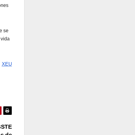
ones
e se
 vida
XEU
SSSTE
es de