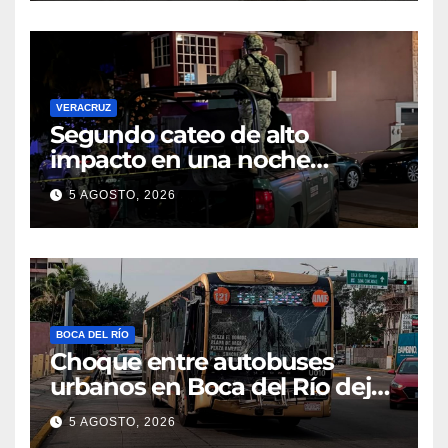
VERACRUZ
Segundo cateo de alto
impacto en una noche
moviliza a fuerzas federales y
5 AGOSTO, 2026
estatales en Veracruz
BOCA DEL RÍO
Choque entre autobuses
urbanos en Boca del Río deja
tres pasajeros con golpes
5 AGOSTO, 2026
leves