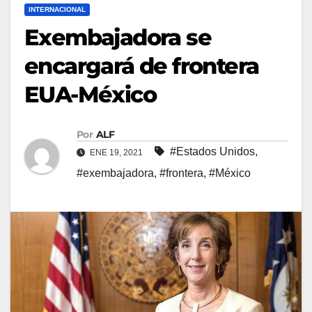
INTERNACIONAL
Exembajadora se
encargará de frontera
EUA-México
Por
ALF
#Estados Unidos
,
ENE 19, 2021
#exembajadora
,
#frontera
,
#México