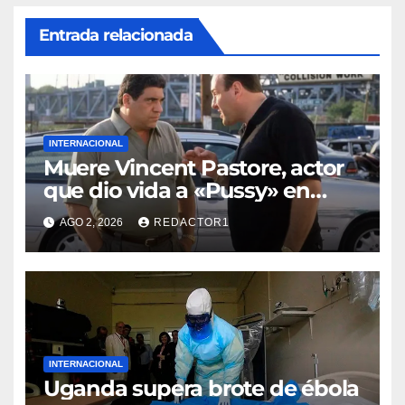
Entrada relacionada
INTERNACIONAL
Muere Vincent Pastore, actor
que dio vida a «Pussy» en
«Los Soprano»
AGO 2, 2026
REDACTOR1
INTERNACIONAL
Uganda supera brote de ébola