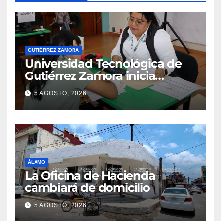
GUTIÉRREZ ZAMORA
Universidad Tecnológica de
Gutiérrez Zamora inicia
inscripciones para el ciclo
5 AGOSTO, 2026
escolar 2026–2027
ÁLAMO
La Oficina de Hacienda
cambiará de domicilio
5 AGOSTO, 2026