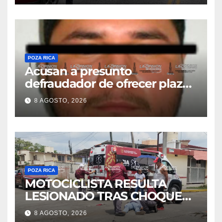
POZA RICA
Acusan a presunto
defraudador de ofrecer plazas
de maestros
8 AGOSTO, 2026
POZA RICA
MOTOCICLISTA RESULTA
LESIONADO TRAS CHOQUE
EN LA 27 DE SEPTIEMBRE
8 AGOSTO, 2026