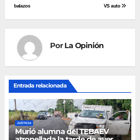
balazos
VS auto
de
entradas
Por
La Opinión
Entrada relacionada
JUSTICIA
Murió alumna del TEBAEV
atropellada la tarde de ayer