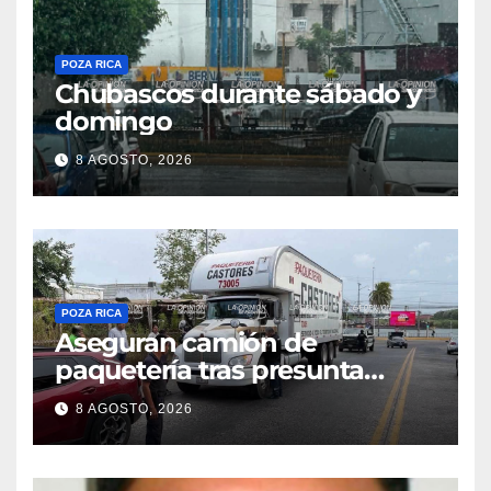
POZA RICA
Chubascos durante sábado y
domingo
8 AGOSTO, 2026
POZA RICA
Aseguran camión de
paquetería tras presunta
captura de una iguana en
8 AGOSTO, 2026
Tuxpan