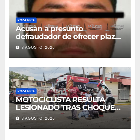
POZA RICA
Acusan a presunto
defraudador de ofrecer plazas
de maestros
8 AGOSTO, 2026
POZA RICA
MOTOCICLISTA RESULTA
LESIONADO TRAS CHOQUE
EN LA 27 DE SEPTIEMBRE
8 AGOSTO, 2026