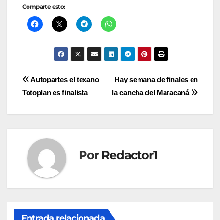
Comparte esto:
Navegación
Autopartes el texano
Hay semana de finales en
Totoplan es finalista
la cancha del Maracaná
de
entradas
Por
Redactor1
Entrada relacionada