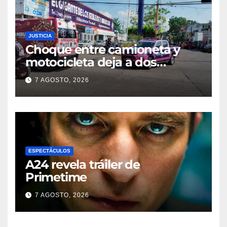
JUSTICIA
Choque entre camioneta y
motocicleta deja a dos
jóvenes lesionados en la
7 AGOSTO, 2026
colonia 27 de Septiembre de
Poza Rica
ESPECTÁCULOS
A24 revela tráiler de
Primetime
7 AGOSTO, 2026