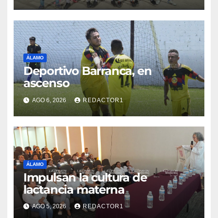
ÁLAMO
Deportivo Barranca, en
ascenso
AGO 6, 2026
REDACTOR1
ÁLAMO
Impulsan la cultura de
lactancia materna
AGO 5, 2026
REDACTOR1