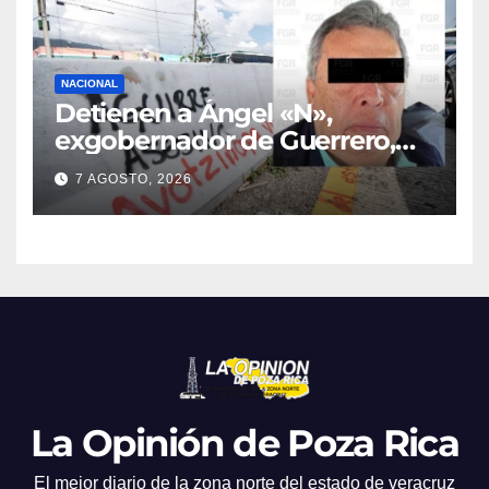
NACIONAL
Detienen a Ángel «N»,
exgobernador de Guerrero,
por el caso Ayotzinapa
7 AGOSTO, 2026
La Opinión de Poza Rica
El mejor diario de la zona norte del estado de veracruz