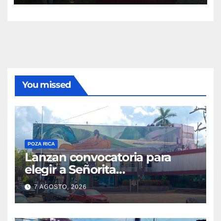
You missed
POZA RICA
Lanzan convocatoria para
elegir a Señorita
Independencia, Patria y
7 AGOSTO, 2026
Libertad 2026