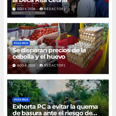
AGO 4, 2026
REDACTOR1
POZA RICA
Se disparan precios de la
cebolla y el huevo
AGO 4, 2026
REDACTOR1
POZA RICA
Exhorta PC a evitar la quema
de basura ante el riesgo de