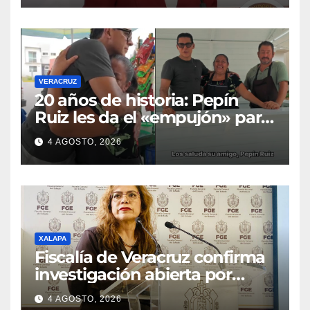
VERACRUZ
20 años de historia: Pepín
Ruiz les da el «empujón» para
transformar el negocio de
4 AGOSTO, 2026
Georgina y Alberto
XALAPA
Fiscalía de Veracruz confirma
investigación abierta por
homicidio de periodista
4 AGOSTO, 2026
Roxana Ramírez; esperan