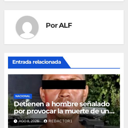
Por
ALF
Entrada relacionada
NACIONAL
Detienen a hombre señalado
por provocar la muerte de un
adulto mayor
AGO 8, 2026
REDACTOR1