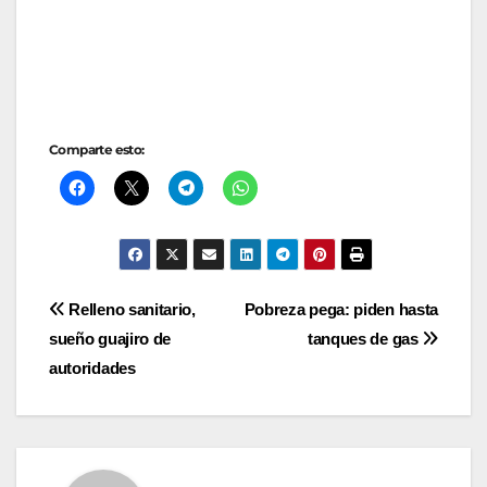
Comparte esto:
Navegación
Relleno sanitario,
Pobreza pega: piden hasta
sueño guajiro de
tanques de gas
de
autoridades
entradas