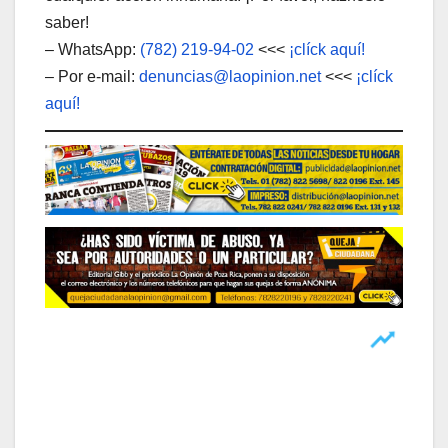
saber!
– WhatsApp:
(782) 219-94-02
<<<
¡clíck aquí!
– Por e-mail:
denuncias@laopinion.net
<<<
¡clíck
aquí!