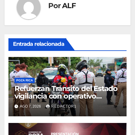
Por
ALF
Entrada relacionada
POZA RICA
Refuerzan Tránsito del Estado
vigilancia con operativo
sorpresa
AGO 7, 2026
REDACTOR1