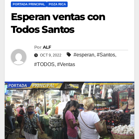
PORTADA PRINCIPAL
POZA RICA
Esperan ventas con
Todos Santos
Por
ALF
#esperan
,
#Santos
,
OCT 9, 2022
#TODOS
,
#Ventas