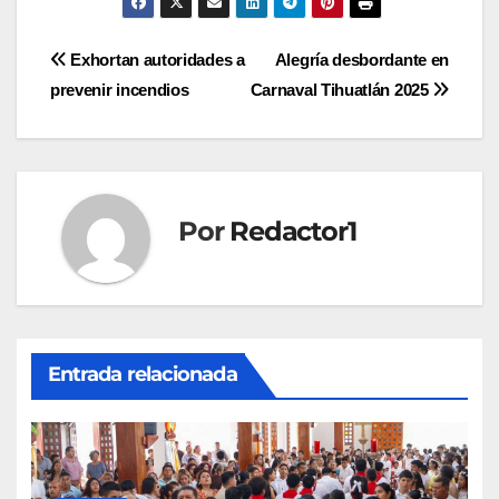
Navegación
Exhortan autoridades a
Alegría desbordante en
prevenir incendios
Carnaval Tihuatlán 2025
de
entradas
Por
Redactor1
Entrada relacionada