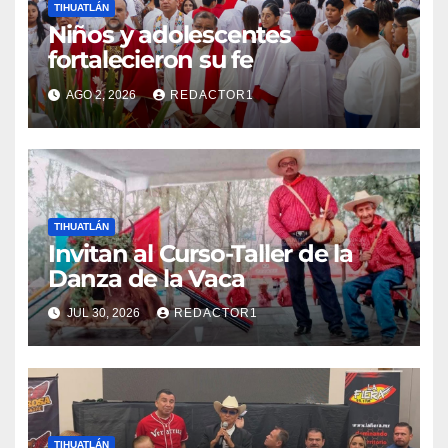
TIHUATLÁN
Niños y adolescentes
fortalecieron su fe
AGO 2, 2026
REDACTOR1
TIHUATLÁN
Invitan al Curso-Taller de la
Danza de la Vaca
JUL 30, 2026
REDACTOR1
TIHUATLÁN