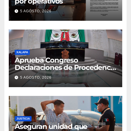
por operativos
5 AGOSTO, 2026
XALAPA
Aprueba Congreso
Declaraciones de Procedencia
en contra de dos munícipes
5 AGOSTO, 2026
JUSTICIA
Aseguran unidad que