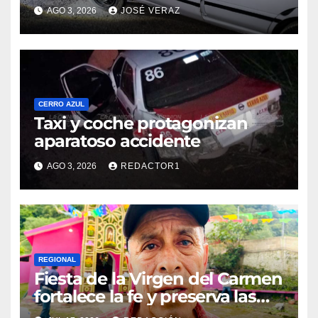
AGO 3, 2026
JOSÉ VERAZ
CERRO AZUL
Taxi y coche protagonizan
aparatoso accidente
AGO 3, 2026
REDACTOR1
REGIONAL
Fiesta de la Virgen del Carmen
fortalece la fe y preserva las
tradiciones en El Esquilón