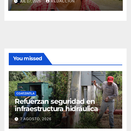
JUL 17, 2026
REDACCIÓN
You missed
COATZINTLA
Refuerzan seguridad en
infraestructura hidráulica
7 AGOSTO, 2026