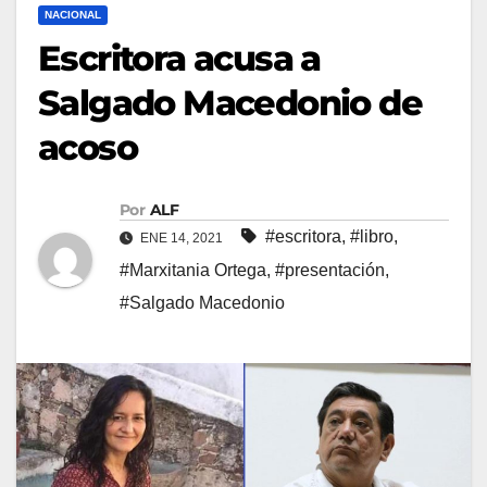
NACIONAL
Escritora acusa a
Salgado Macedonio de
acoso
Por
ALF
#escritora
,
#libro
,
ENE 14, 2021
#Marxitania Ortega
,
#presentación
,
#Salgado Macedonio