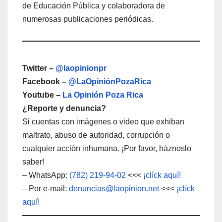
de Educación Pública y colaboradora de
numerosas publicaciones periódicas.
Twitter –
@laopinionpr
Facebook –
@LaOpiniónPozaRica
Youtube –
La Opinión Poza Rica
¿Reporte y denuncia?
Si cuentas con imágenes o video que exhiban
maltrato, abuso de autoridad, corrupción o
cualquier acción inhumana. ¡Por favor, háznoslo
saber!
– WhatsApp:
(782) 219-94-02
<<<
¡clíck aquí!
– Por e-mail:
denuncias@laopinion.net
<<<
¡clíck
aquí!