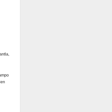
antla,
campo
ien