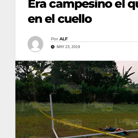
Era campesino el q
en el cuello
Por
ALF
MAY 23, 2019