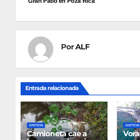
Gran Patio en Poza Rica
de
entradas
Por
ALF
Entrada relacionada
JUSTICIA
JUSTICIA
Camioneta cae a
Vora