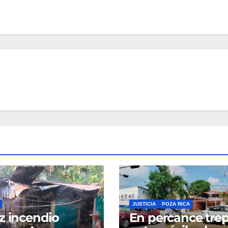
JUSTICIA
POZA RICA
z incendio
En percance tre