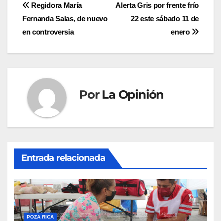
Navegación
Regidora María
Alerta Gris por frente frío
Fernanda Salas, de nuevo
22 este sábado 11 de
de
en controversia
enero
entradas
Por
La Opinión
Entrada relacionada
POZA RICA