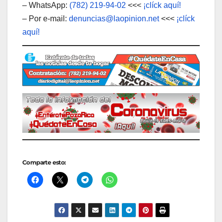
– WhatsApp:
(782) 219-94-02
<<<
¡clíck aquí!
– Por e-mail:
denuncias@laopinion.net
<<<
¡clíck
aquí!
Comparte esto: