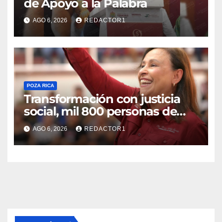
de Apoyo a la Palabra
AGO 6, 2026
REDACTOR1
POZA RICA
Transformación con justicia
social, mil 800 personas de
siete municipios reciben
AGO 6, 2026
REDACTOR1
Apoyo a la Palabra: Rocío
Nahle