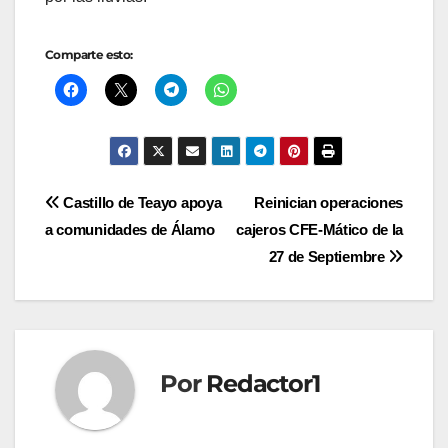
Comparte esto:
Navegación
Castillo de Teayo apoya
Reinician operaciones
a comunidades de Álamo
cajeros CFE-Mático de la
de
27 de Septiembre
entradas
Por
Redactor1