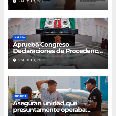
5 AGOSTO, 2026
XALAPA
Aprueba Congreso
Declaraciones de Procedencia
en contra de dos munícipes
5 AGOSTO, 2026
JUSTICIA
Aseguran unidad que
presuntamente operaba