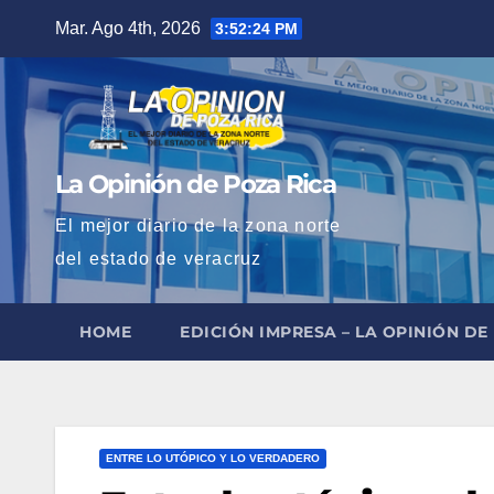
Saltar
Mar. Ago 4th, 2026
3:52:25 PM
al
contenido
La Opinión de Poza Rica
El mejor diario de la zona norte
del estado de veracruz
HOME
EDICIÓN IMPRESA – LA OPINIÓN DE
ENTRE LO UTÓPICO Y LO VERDADERO