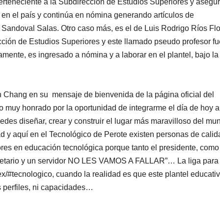
 perteneciente a la Subdirección de Estudios Superiores y aseg
a en el país y continúa en nómina generando artículos de
 Sandoval Salas. Otro caso más, es el de Luis Rodrigo Ríos Flo
ección de Estudios Superiores y este llamado pseudo profesor fu
mente, es ingresado a nómina y a laborar en el plantel, bajo la
 Chang en su mensaje de bienvenida de la página oficial del
to muy honrado por la oportunidad de integrarme el día de hoy a
es diseñar, crear y construir el lugar más maravilloso del mu
ad y aquí en el Tecnológico de Perote existen personas de calid
res en educación tecnológica porque tanto el presidente, como
ecretario y un servidor NO LES VAMOS A FALLAR”… La liga para
x/#tecnologico, cuando la realidad es que este plantel educati
es perfiles, ni capacidades…