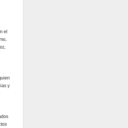
n el
smo,
ez,
quien
ias y
ados
ctos