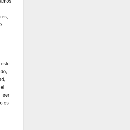
uramos
res,
e
 este
ndo,
ad,
 el
 leer
vo es