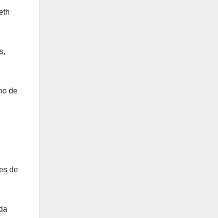
eth
s,
no de
es de
eda