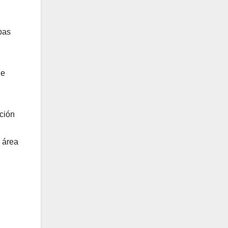
bas
de
ción
l área