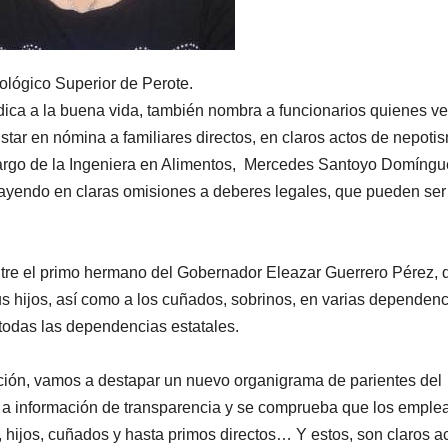
cnológico Superior de Perote.
ca a la buena vida, también nombra a funcionarios quienes ve
tar en nómina a familiares directos, en claros actos de nepoti
a cargo de la Ingeniera en Alimentos, Mercedes Santoyo Domíngu
 cayendo en claras omisiones a deberes legales, que pueden ser
ntre el primo hermano del Gobernador Eleazar Guerrero Pérez, 
us hijos, así como a los cuñados, sobrinos, en varias dependenc
todas las dependencias estatales.
ción, vamos a destapar un nuevo organigrama de parientes del
se a información de transparencia y se comprueba que los emple
 hijos, cuñados y hasta primos directos… Y estos, son claros a