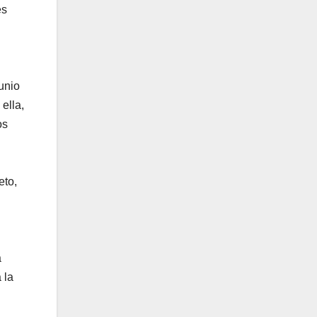
es
unio
ella,
os
eto,
a
 la