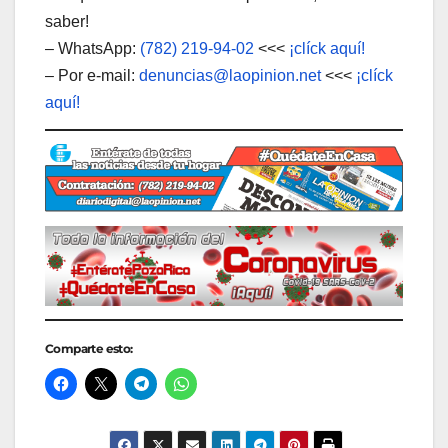
saber!
– WhatsApp:
(782) 219-94-02
<<<
¡clíck aquí!
– Por e-mail:
denuncias@laopinion.net
<<<
¡clíck
aquí!
Comparte esto: