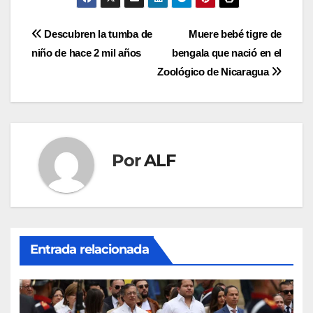
Navegación
Descubren la tumba de
Muere bebé tigre de
niño de hace 2 mil años
bengala que nació en el
de
Zoológico de Nicaragua
entradas
Por
ALF
Entrada relacionada