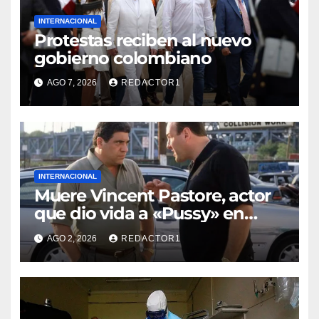
INTERNACIONAL
Protestas reciben al nuevo
gobierno colombiano
AGO 7, 2026
REDACTOR1
INTERNACIONAL
Muere Vincent Pastore, actor
que dio vida a «Pussy» en
«Los Soprano»
AGO 2, 2026
REDACTOR1