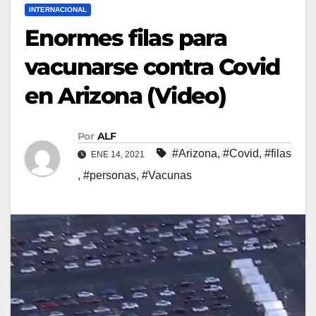
INTERNACIONAL
Enormes filas para
vacunarse contra Covid
en Arizona (Video)
Por
ALF
#Arizona
,
#Covid
,
#filas
ENE 14, 2021
,
#personas
,
#Vacunas