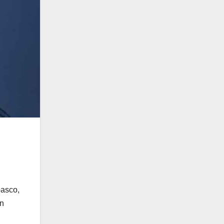
basco,
on