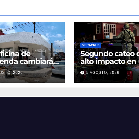
VERACRUZ
ficina de
Segundo cateo 
ienda cambiará
alto impacto en
omicilio
noche moviliza 
OSTO, 2026
5 AGOSTO, 2026
fuerzas federales
estatales en
Veracruz