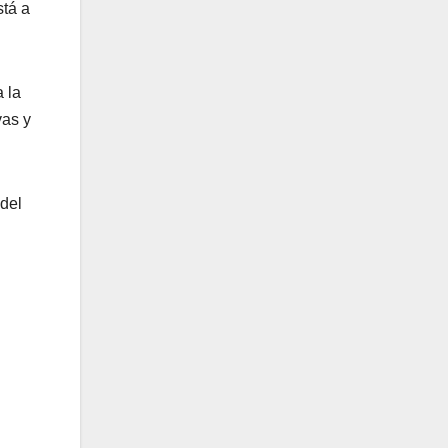
stá a
 la
vas y
 del