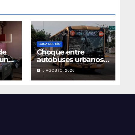
BOCA DEL RÍO
de
Choque entre
 una
autobuses urbanos
a
en Boca del Río deja
5 AGOSTO, 2026
 y
tres pasajeros con
golpes leves