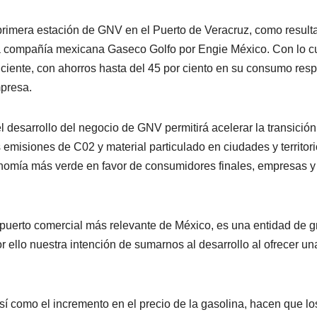
rimera estación de GNV en el Puerto de Veracruz, como result
e la compañía mexicana Gaseco Golfo por Engie México. Con lo c
ficiente, con ahorros hasta del 45 por ciento en su consumo res
mpresa.
desarrollo del negocio de GNV permitirá acelerar la transición
 emisiones de C02 y material particulado en ciudades y territori
onomía más verde en favor de consumidores finales, empresas y
uerto comercial más relevante de México, es una entidad de g
r ello nuestra intención de sumarnos al desarrollo al ofrecer un
sí como el incremento en el precio de la gasolina, hacen que lo