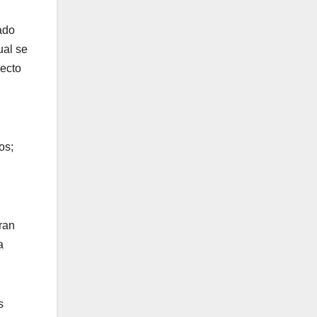
ado
ual se
pecto
os;
ran
a
s