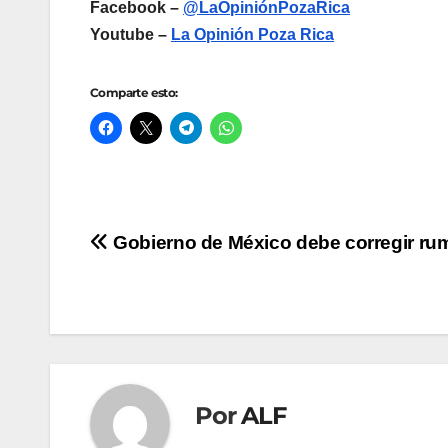
Facebook –
@LaOpiniónPozaRica
Youtube –
La Opinión Poza Rica
Comparte esto:
Navegación
Gobierno de México debe corregir ru
de
entradas
Por
ALF