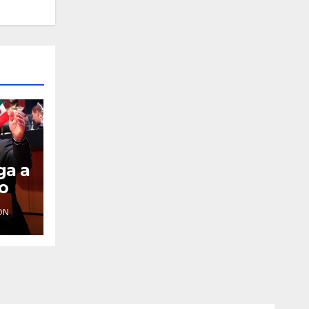
ga a
io
ÓN