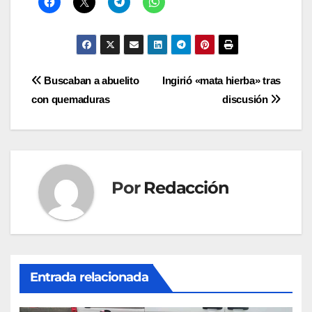
Navegación
Buscaban a abuelito
Ingirió «mata hierba» tras
con quemaduras
discusión
de
entradas
Por
Redacción
Entrada relacionada