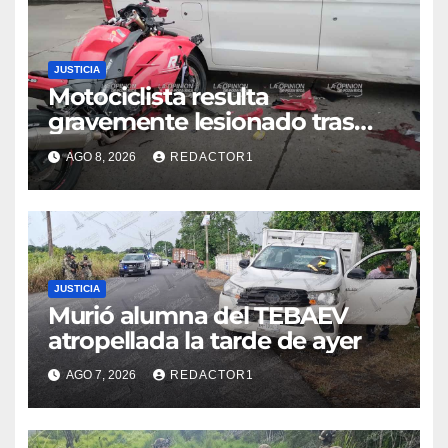
JUSTICIA
Motociclista resulta
gravemente lesionado tras
choque en la colonia Ricardo
AGO 8, 2026
REDACTOR1
Flores Magón
JUSTICIA
Murió alumna del TEBAEV
atropellada la tarde de ayer
AGO 7, 2026
REDACTOR1