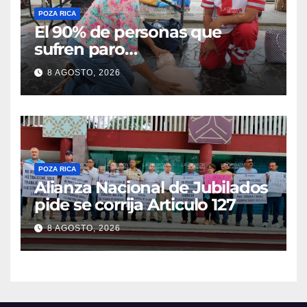
POZA RICA
El 90% de personas que
sufren paro
cardiorrespiratorio mueren
8 AGOSTO, 2026
POZA RICA
Alianza Nacional de Jubilados
pide se corrija Articulo 127
8 AGOSTO, 2026