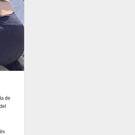
da de
del
ués