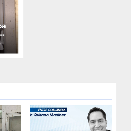
pa
R1