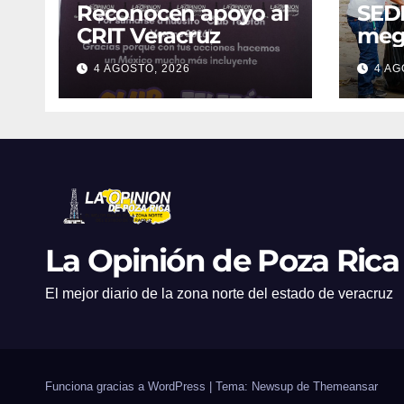
Reconocen apoyo al
SED
CRIT Veracruz
meg
limp
4 AGOSTO, 2026
4 AG
Coat
reti
de r
Fest
La Opinión de Poza Rica
El mejor diario de la zona norte del estado de veracruz
Funciona gracias a WordPress
|
Tema: Newsup de
Themeansar