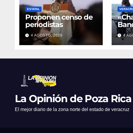
ESTATAL
VERACR
Proponen censo de
«Cha
periodistas
Banq
inici
4 AGOSTO, 2026
4 AG
escu
ment
Vera
La Opinión de Poza Rica
El mejor diario de la zona norte del estado de veracruz