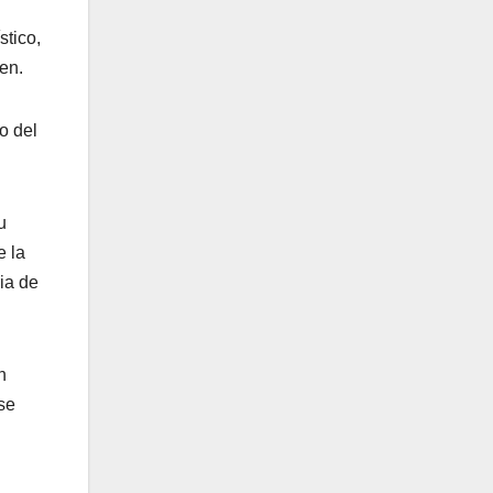
stico,
en.
o del
u
e la
ia de
n
se