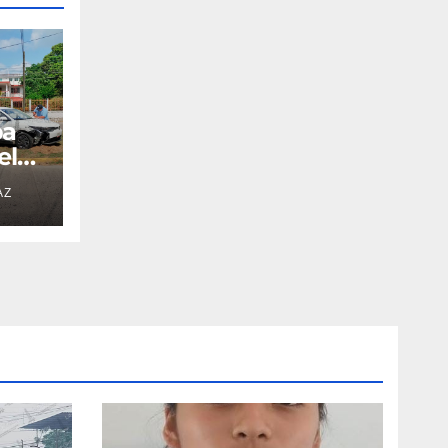
pa
el
AZ