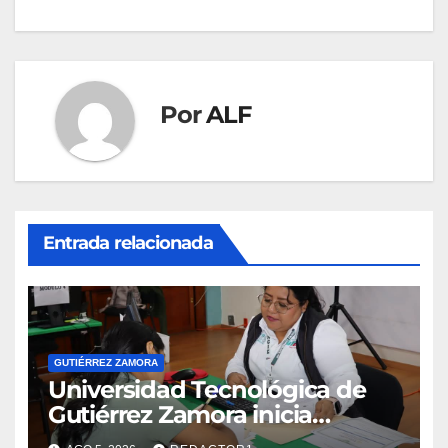
entradas
Por
ALF
Entrada relacionada
GUTIÉRREZ ZAMORA
Universidad Tecnológica de
Gutiérrez Zamora inicia
inscripciones para el ciclo