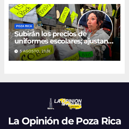
POZA RICA
Subirán los precios de
uniformes escolares; ajustan
promociones
5 AGOSTO, 2026
La Opinión de Poza Rica