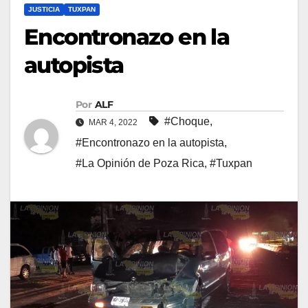
JUSTICIA
TUXPAN
Encontronazo en la
autopista
Por
ALF
#Choque
,
MAR 4, 2022
#Encontronazo en la autopista
,
#La Opinión de Poza Rica
,
#Tuxpan