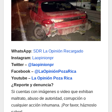
WhatsApp
:
SDR La Opinión Recargado
Instagram
:
Laopinionpr
Twitter –
@laopinionpr
Facebook –
@LaOpiniónPozaRica
Youtube –
La Opinión Poza Rica
¿Reporte y denuncia?
Si cuentas con imágenes o video que exhiban
maltrato, abuso de autoridad, corrupción o
cualquier acción inhumana. ¡Por favor, háznoslo
saber!