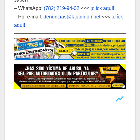
– WhatsApp:
(782) 219-94-02
<<<
¡clíck aquí!
– Por e-mail:
denuncias@laopinion.net
<<<
¡clíck
aquí!