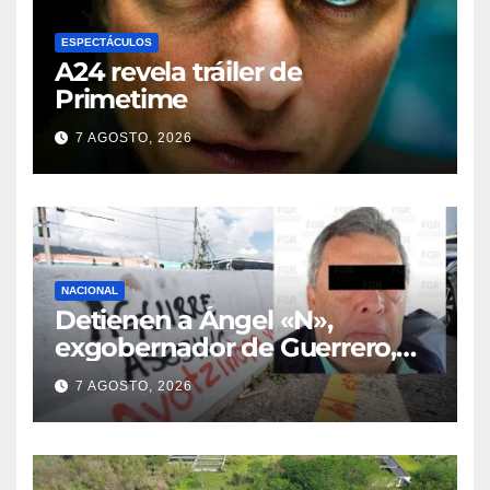
ESPECTÁCULOS
A24 revela tráiler de
Primetime
7 AGOSTO, 2026
NACIONAL
Detienen a Ángel «N»,
exgobernador de Guerrero,
por el caso Ayotzinapa
7 AGOSTO, 2026