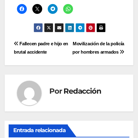
Navegación
Fallecen padre e hijo en
Movilización de la policía
brutal accidente
por hombres armados
de
entradas
Por
Redacción
Entrada relacionada