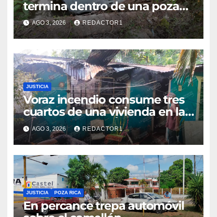
termina dentro de una poza
en Coatzintla; conductor sale
AGO 3, 2026
REDACTOR1
con golpes leves
JUSTICIA
Voraz incendio consume tres
cuartos de una vivienda en la
colonia Manuel Ávila Camacho
AGO 3, 2026
REDACTOR1
JUSTICIA
POZA RICA
En percance trepa automóvil