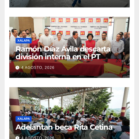
XALAPA
Ramón Díaz Ávila descarta
división interna en el PT
4 AGOSTO, 2026
XALAPA
Adelantan beca Rita Cetina
4 AGOSTO, 2026